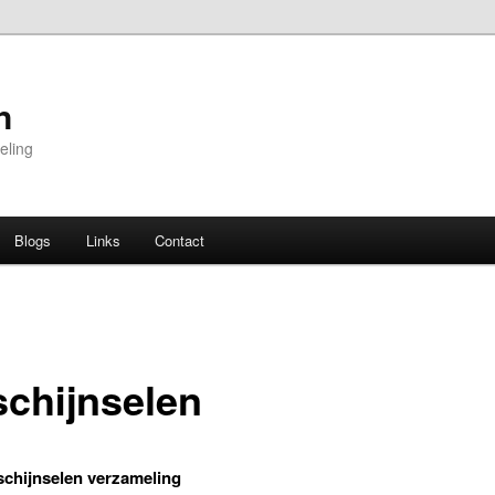
n
eling
Blogs
Links
Contact
schijnselen
schijnselen verzameling