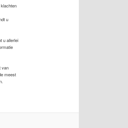
e klachten
ndt u
 u allerlei
ormatie
t van
 de meest
n.